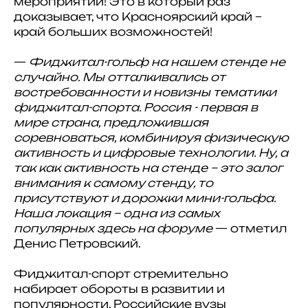
мероприятии! Это в который раз
доказывает, что Красноярский край –
край больших возможностей!
—
Фиджитал-гольф на нашем стенде не
случайно. Мы отталкивались от
востребованности и новизны тематики
фиджитал-спорта. Россия - первая в
мире страна, предложившая
соревноваться, комбинируя физическую
активность и цифровые технологии. Ну, а
так как активность на стенде – это залог
внимания к самому стенду, то
присутствуют и дорожки мини-гольфа.
Наша локация – одна из самых
популярных здесь на форуме
— отметил
Денис Петровский.
Фиджитал-спорт стремительно
набирает обороты в развитии и
популярности. Российские вузы