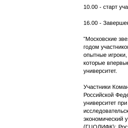
10.00 - старт уч
16.00 - Заверше
"Московские зве
годом участнико
опытные игроки,
которые впервые
университет.
Участники Коман
Российской Фед
университет пр
исследовательс
экономический у
(ГЦОЛИФК); Рос