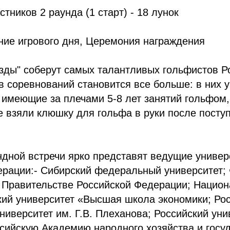
астников 2 раунда (1 старт) - 18 лунок
ние игрового дня, Церемония награждения
зды" соберут самых талантливых гольфистов Р
в соревнований становится все больше: в них у
 имеющие за плечами 5-8 лет занятий гольфом, 
 взяли клюшку для гольфа в руки после посту
дной встречи ярко представят ведущие универ
ерации:- Сибирский федеральный университет;
и Правительстве Российской Федерации; Нацио
кий университет «Высшая школа экономики; Ро
ниверситет им. Г.В. Плеханова; Российский уни
сийскую Академию народного хозяйства и госу