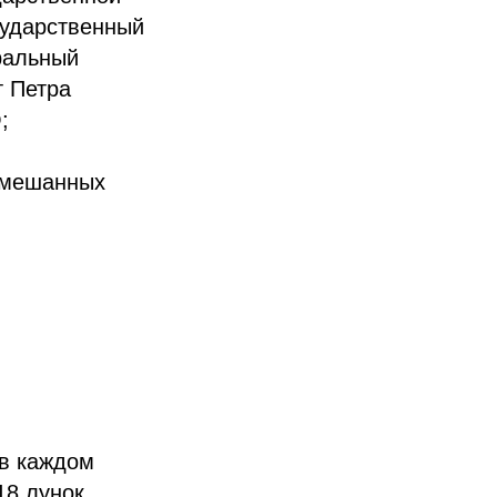
сударственный
ральный
т Петра
;
смешанных
 в каждом
18 лунок.