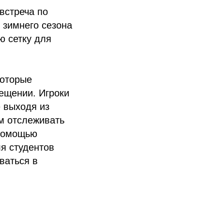
встреча по
 зимнего сезона
ю сетку для
которые
ещении. Игроки
е выходя из
м отслеживать
 помощью
я студентов
ваться в