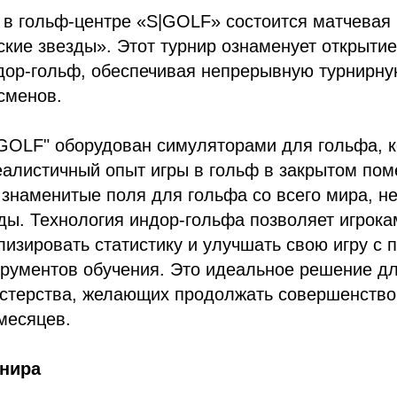
я в гольф-центре «S|GOLF» состоится матчевая 
кие звезды». Этот турнир ознаменует открытие
дор-гольф, обеспечивая непрерывную турнирну
сменов.
|GOLF" оборудован симуляторами для гольфа, 
алистичный опыт игры в гольф в закрытом пом
 знаменитые поля для гольфа со всего мира, н
ы. Технология индор-гольфа позволяет игрока
лизировать статистику и улучшать свою игру с
рументов обучения. Это идеальное решение дл
астерства, желающих продолжать совершенство
месяцев.
рнира