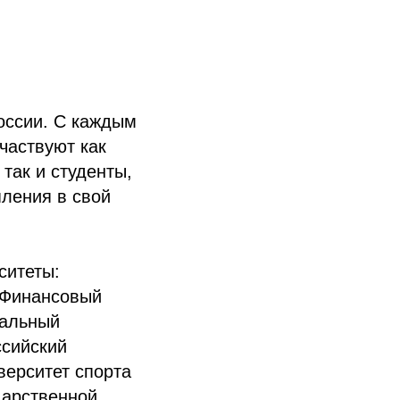
оссии. С каждым
частвуют как
так и студенты,
пления в свой
ситеты:
 Финансовый
нальный
ссийский
верситет спорта
дарственной