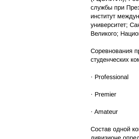
службы при Пре
институт между
университет; Са
Великого; Наци
Соревнования п
студенческих ко
· Professional
· Premier
· Amateur
Состав одной к
дивизионе опред