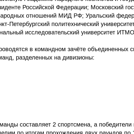
зиденте Российской Федерации; Московский го
народных отношений МИД РФ; Уральский феде
нкт-Петербургский политехнический университе
ональный исследовательский университет ИТМО
роводятся в командном зачёте объединенных 
манд, разделенных на дивизионы:
оманды составляет 2 спортсмена, а победители
елим по итогам прохождения двух раундов по 