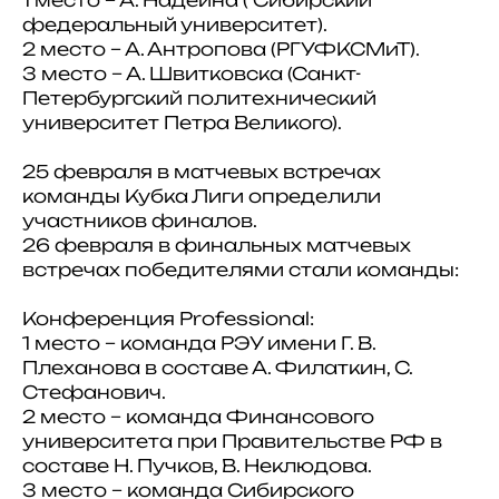
1 место – А. Надеина ( Сибирский
федеральный университет).
2 место – А. Антропова (РГУФКСМиТ).
3 место – А. Швитковска (Санкт-
Петербургский политехнический
университет Петра Великого).
25 февраля в матчевых встречах
команды Кубка Лиги определили
участников финалов.
26 февраля в финальных матчевых
встречах победителями стали команды:
Конференция Professional:
1 место – команда РЭУ имени Г. В.
Плеханова в составе А. Филаткин, С.
Стефанович.
2 место – команда Финансового
университета при Правительстве РФ в
составе Н. Пучков, В. Неклюдова.
3 место – команда Сибирского